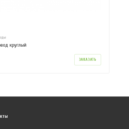
воды
овод круглый
ЗАКАЗАТЬ
акты