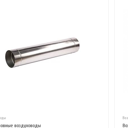
воды
Во
овные воздуховоды
Во