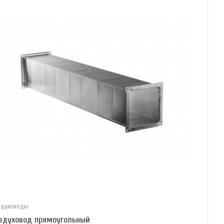
здуховоды
здуховод прямоугольный