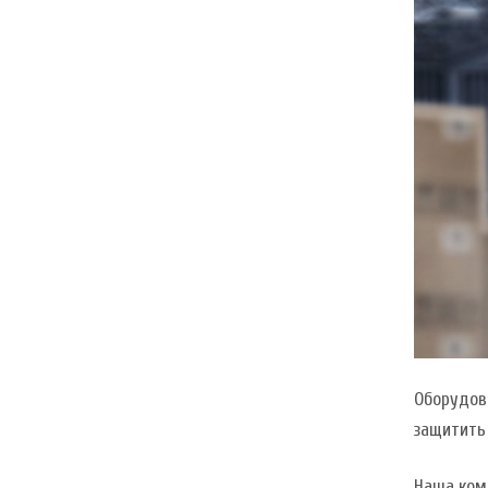
Оборудова
защитить
Наша ком