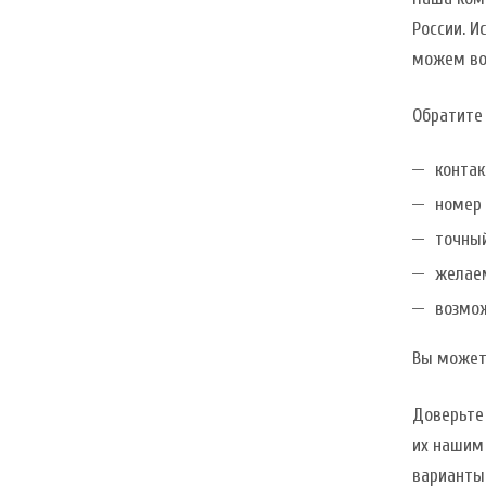
России. И
можем во
Обратите
контак
номер 
точный
желаем
возмож
Вы можете
Доверьте 
их нашим
варианты 